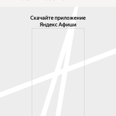
самых желанных балетов для танцовщиков 
разных поколений. Первоначально хореограф 
сочинял танцевальный текст спектакля-
Скачайте приложение
миниатюры на популярную джазовую песню, и 
Яндекс Афиши
лишь накануне премьеры автор замысла и 
вдохновитель балета Жан Кокто предложил 
заменить музыку на Пассакалию Баха. О 
совпадении движений с музыкальными 
акцентами не могло быть и речи, на первом 
представлении даже боялись, что Пассакалии не 
хватит для созданной пластической 
композиции. Однако благодаря музыке Баха 
тема диалога художника со смертью, затронутая 
в балете, обрела масштаб.

Мимодрама о встрече мятущегося творца с 
роковой красоткой оградилась от мелодрамы. 
Пассакалия Баха помогала исполнителям уйти от 
реализма: от конкретики разбросанных в 