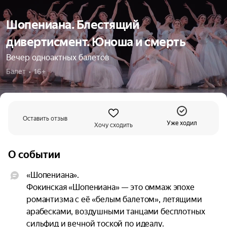
Шопениана. Блестящий
дивертисмент. Юноша и смерть
Вечер одноактных балетов
Балет  •  16+
Оставить отзыв
Уже ходил
Хочу сходить
О событии
«Шопениана».

Фокинская «Шопениана» — это оммаж эпохе 
романтизма с её «белым балетом», летящими 
арабесками, воздушными танцами бесплотных 
сильфид и вечной тоской по идеалу. 