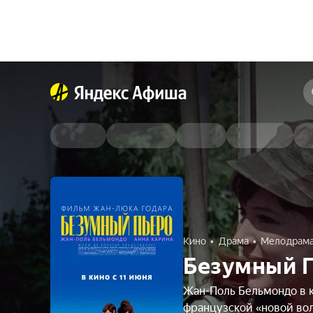
Кино
Драма
Мелодрам
Безумный 
Жан-Поль Бельмондо в 
французской «новой во