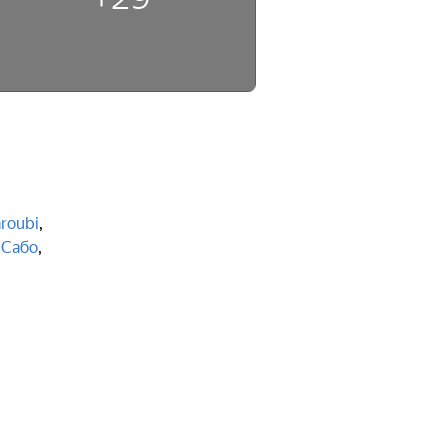
и
roubi
,
 Сабо
,