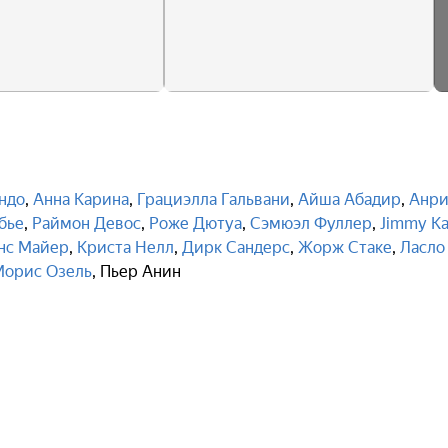
ндо
,
Анна Карина
,
Грациэлла Гальвани
,
Айша Абадир
,
Анр
бье
,
Раймон Девос
,
Роже Дютуа
,
Сэмюэл Фуллер
,
Jimmy Ka
нс Майер
,
Криста Нелл
,
Дирк Сандерс
,
Жорж Стаке
,
Ласло
Морис Озель
,
Пьер Анин