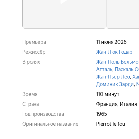
Премьера
11 июня 2026
Режиссёр
Жан-Люк Годар
В ролях
Жан-Поль Бельмо
Атталь
,
Паскаль О
Жан-Пьер Лео
,
Ха
Доминик Зарди
,
Время
110 минут
Страна
Франция, Италия
Год производства
1965
Оригинальное название
Pierrot le fou