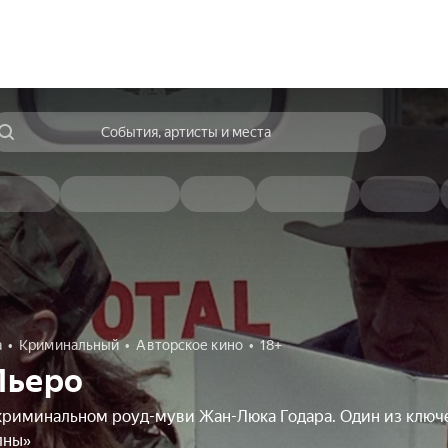
События, артисты и места
а
Криминальный
Авторское кино
18+
Пьеро
криминальном роуд-муви Жан-Люка Годара. Один из клю
лны»