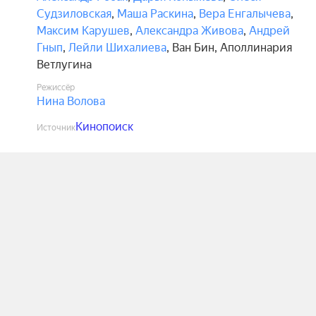
Судзиловская
,
Маша Раскина
,
Вера Енгалычева
,
Максим Карушев
,
Александра Живова
,
Андрей
Гнып
,
Лейли Шихалиева
,
Ван Бин
,
Аполлинария
Ветлугина
Режиссёр
Нина Волова
Кинопоиск
Источник