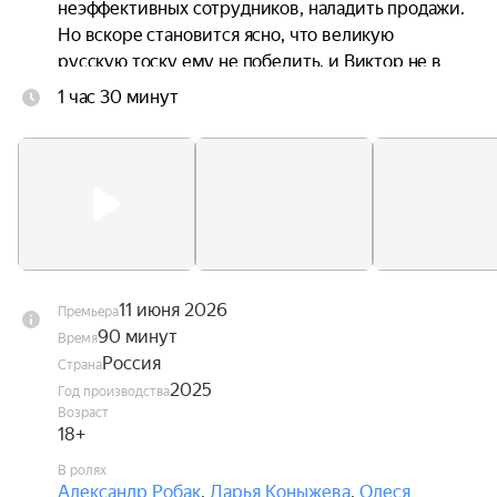
неэффективных сотрудников, наладить продажи. 
Но вскоре становится ясно, что великую 
русскую тоску ему не победить, и Виктор не в 
силах ему помочь. Тогда Вэйхонг решает забрать 
1 час 30 минут
дом Виктора в счёт долга. Виктор готов 
расстаться с домом, но он сталкивается с 
отчаянным сопротивлением своих взрослых 
дочерей — Ольги, Лены и Томы. Конфликт 
дорастает до катастрофы, которая может и 
семью разрушить, и даже убить.
11 июня 2026
Премьера
90 минут
Время
Россия
Страна
2025
Год производства
Возраст
18+
В ролях
Александр Робак
,
Дарья Коныжева
,
Олеся