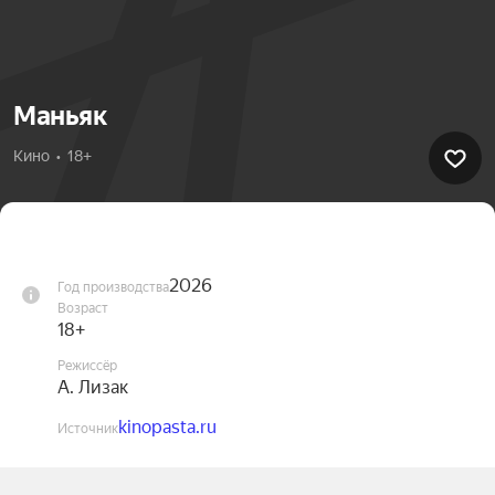
Маньяк
Кино  •  18+
2026
Год производства
Возраст
18+
Режиссёр
А. Лизак
kinopasta.ru
Источник