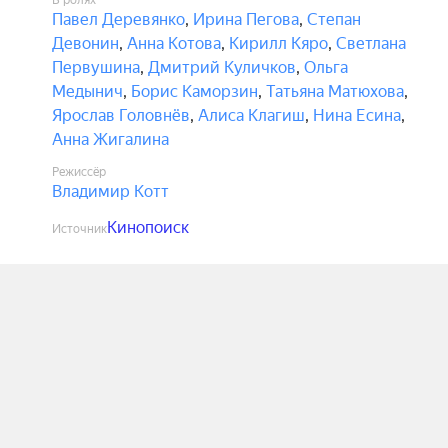
В ролях
Павел Деревянко
,
Ирина Пегова
,
Степан
Девонин
,
Анна Котова
,
Кирилл Кяро
,
Светлана
Первушина
,
Дмитрий Куличков
,
Ольга
Медынич
,
Борис Каморзин
,
Татьяна Матюхова
,
Ярослав Головнёв
,
Алиса Клагиш
,
Нина Есина
,
Анна Жигалина
Режиссёр
Владимир Котт
Кинопоиск
Источник