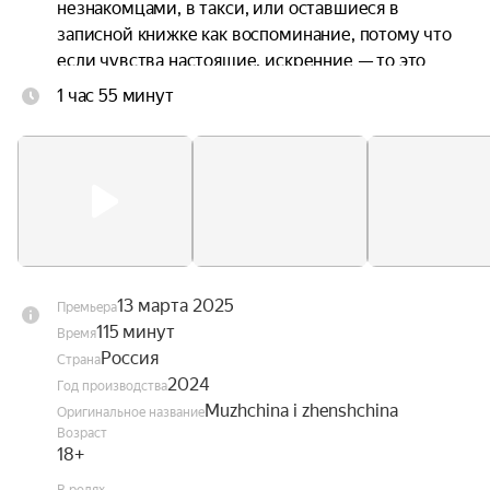
незнакомцами, в такси, или оставшиеся в 
записной книжке как воспоминание, потому что 
если чувства настоящие, искренние — то это 
навсегда. Моменты странных встреч и горьких 
1 час 55 минут
расставаний, в которых можно увидеть что-то 
знакомое.

Любые чувства между людьми — неповторимы. 
Но их химию почувствует каждый, кто хоть 
однажды влюблялся или уходил.
13 марта 2025
Премьера
115 минут
Время
Россия
Страна
2024
Год производства
Muzhchina i zhenshchina
Оригинальное название
Возраст
18+