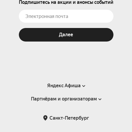
Подпишитесь на акции и анонсы событий
Далее
Яндекс Афиша
Партнёрам и организаторам
Справка
Пользовательское соглашение
Партнёрам и организаторам мероприятий
Санкт-Петербург
Подарочные сертификаты
Билетная система Яндекс Билеты
Возврат билетов