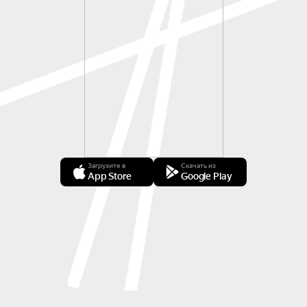
Загрузите в
Скачать из
App Store
Google Play