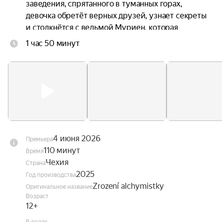
заведения, спрятанного в туманных горах, 
девочка обретёт верных друзей, узнает секреты 
и столкнётся с ведьмой Муриен, которая 
охотится за магическим артефактом.
1 час 50 минут
4 июня 2026
Премьера
110 минут
Время
Чехия
Страна
2025
Год производства
Zrození alchymistky
Оригинальное название
Возраст
12+