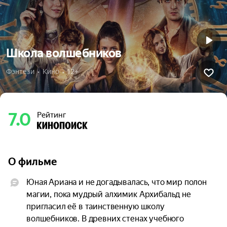
Школа волшебников
Фэнтези  •  Кино  •  12+
7.0
Рейтинг
О фильме
Юная Ариана и не догадывалась, что мир полон 
магии, пока мудрый алхимик Архибальд не 
пригласил её в таинственную школу 
волшебников. В древних стенах учебного 