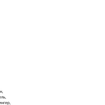
ан
,
ель
,
ингер
,