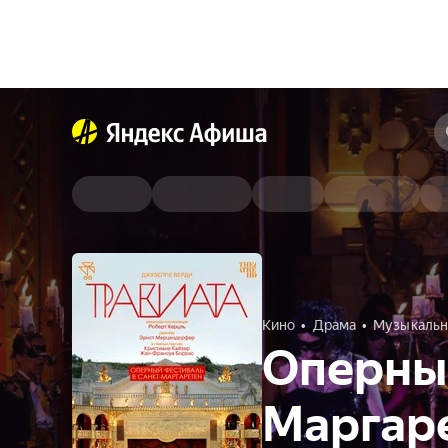
Кино
Драма
Музыкальн
Оперный
Маргаре