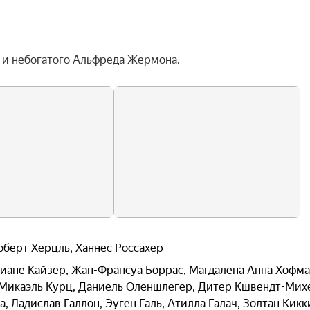
и небогатого Альфреда Жермона.
оберт Херцль
,
Ханнес Россахер
иане Кайзер
,
Жан-Франсуа Боррас
,
Магдалена Анна Хофм
Микаэль Курц
,
Даниель Оленшлегер
,
Дитер Кшвендт-Мих
а
,
Ладислав Галлон
,
Эуген Галь
,
Атилла Галач
,
Золтан Кикк