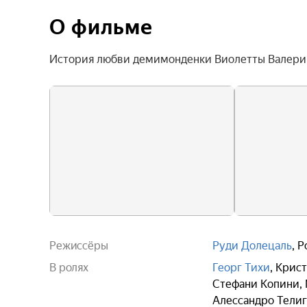
О фильме
История любви демимонденки Виолетты Валери 
Режиссёры
Руди Долецаль
,
Р
В ролях
Георг Тихи
,
Крист
Стефани Копини
,
Алессандро Телиг