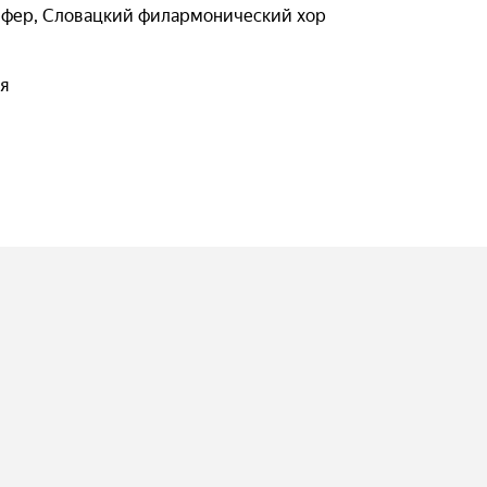
рфер
,
Словацкий филармонический хор
я