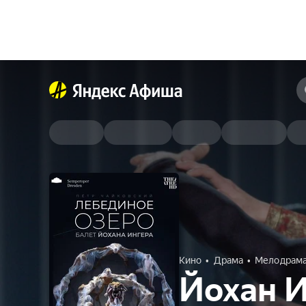
Кино
Драма
Мелодрам
Йохан И