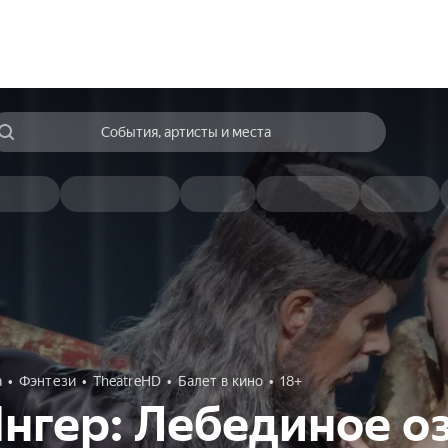
События, артисты и места
а
Фэнтези
TheatreHD
Балет в кино
18+
нгер: Лебединое о