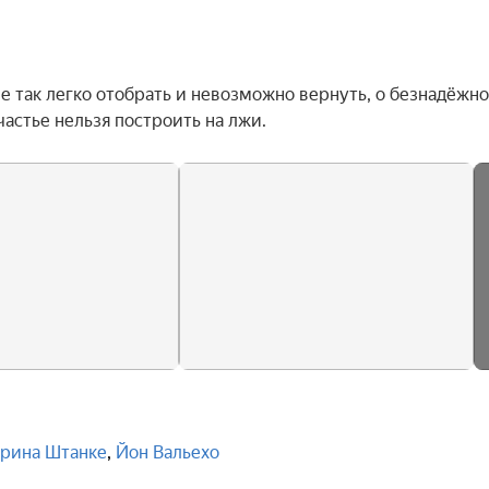
 так легко отобрать и невозможно вернуть, о безнадёжной
частье нельзя построить на лжи.
рина Штанке
,
Йон Вальехо