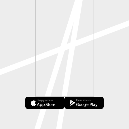
Загрузите в
Скачать из
App Store
Google Play