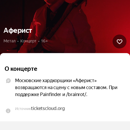
Аферист
Метал  •  Концерт  •  16+
О концерте
Московские хардкорщики «Аферист» 
возвращаются на сцену с новым составом. При 
поддержке Painfinder и /brainrot/.
ticketscloud.org
Источник