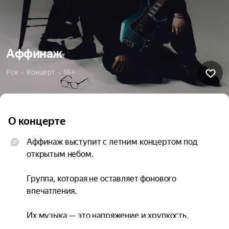
Аффинаж
Рок  •  Концерт  •  16+
О концерте
Аффинаж выступит с летним концертом под 
открытым небом.

Группа, которая не оставляет фонового 
впечатления.

Их музыка — это напряжение и хрупкость, 
мистика и тяжесть, поэзия и прямота. На сцене 