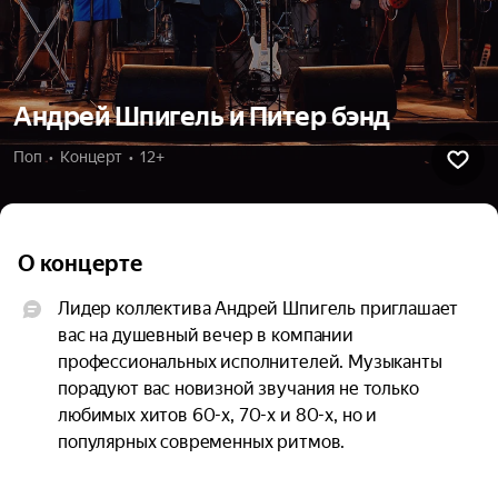
Андрей Шпигель и Питер бэнд
Поп  •  Концерт  •  12+
О концерте
Лидер коллектива Андрей Шпигель приглашает 
вас на душевный вечер в компании 
профессиональных исполнителей. Музыканты 
порадуют вас новизной звучания не только 
любимых хитов 60-х, 70-х и 80-х, но и 
популярных современных ритмов.

«Имя музыкального коллектива подобрано не 