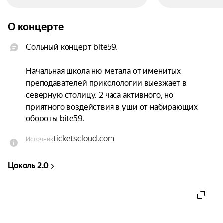
О концерте
Сольный концерт bite59.

Начальная школа ню-метала от именитых 
преподавателей приколологии выезжает в 
северную столицу. 2 часа активного, но 
приятного воздействия в уши от набирающих 
обороты bite59.

ticketscloud.com
Источник
Сольный концерт ещё и с презентацией «Нового 
тупого альбома». Ты точно пожалеешь, если 
Цоколь 2.0
потратишь пятницу на что-то ещё!