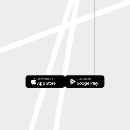
Загрузите в
Скачать из
App Store
Google Play