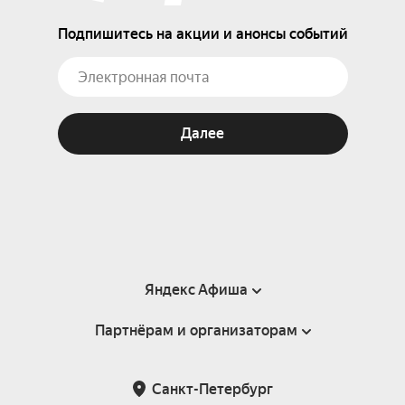
Подпишитесь на акции и анонсы событий
Далее
Яндекс Афиша
Партнёрам и организаторам
Справка
Пользовательское соглашение
Партнёрам и организаторам мероприятий
Санкт-Петербург
Подарочные сертификаты
Билетная система Яндекс Билеты