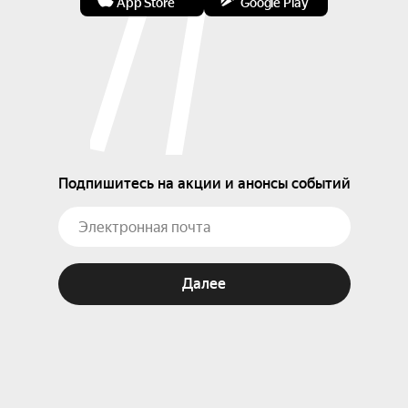
App Store
Google Play
национальных традиций с современной 
интерпретацией, что привлекает широкую 
аудиторию. Исполнитель активно выступает на 
концертах, где демонстрирует богатство 
звучания дудука в различных музыкальных 
форматах: от сольных номеров до ансамблевых 
программ.
Подпишитесь на акции и анонсы событий
Далее