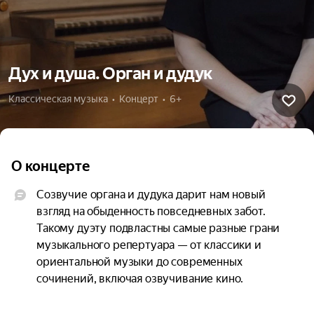
Дух и душа. Орган и дудук
Классическая музыка  •  Концерт  •  6+
О концерте
Созвучие органа и дудука дарит нам новый 
взгляд на обыденность повседневных забот. 
Такому дуэту подвластны самые разные грани 
музыкального репертуара — от классики и 
ориентальной музыки до современных 
сочинений, включая озвучивание кино.

На концерте мы попытаемся проникнуть в суть 