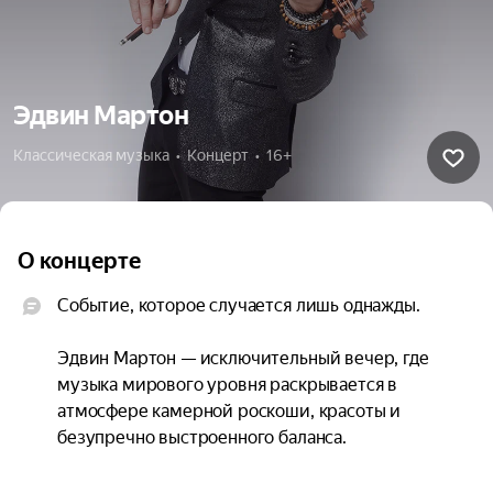
Эдвин Мартон
Классическая музыка  •  Концерт  •  16+
О концерте
Событие, которое случается лишь однажды.

Эдвин Мартон — исключительный вечер, где 
музыка мирового уровня раскрывается в 
атмосфере камерной роскоши, красоты и 
безупречно выстроенного баланса.

Эдвин Мартон — всемирно известный скрипач-