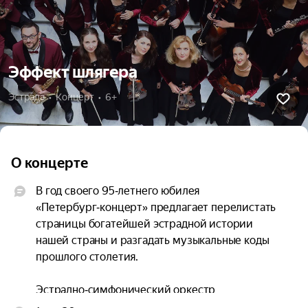
Эффект шлягера
Эстрада  •  Концерт  •  6+
О концерте
В год своего 95‑летнего юбилея 
«Петербург‑концерт» предлагает перелистать 
страницы богатейшей эстрадной истории 
нашей страны и разгадать музыкальные коды 
прошлого столетия.

Эстрадно‑симфонический оркестр 
Санкт‑Петербурга под управлением Дмитрия 