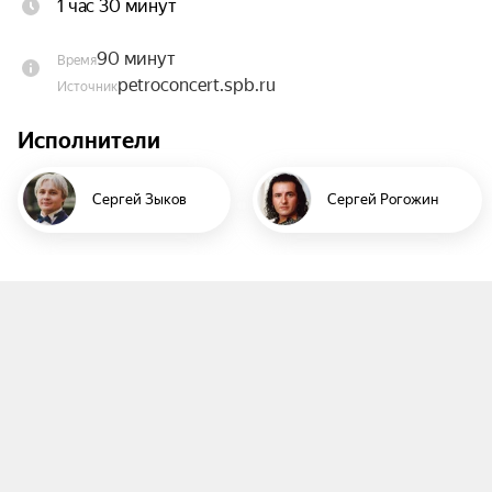
1 час 30 минут
Ковзеля приглашает в концертный зал, чтобы в 
полной мере ощутить «Эффект шлягера».

90 минут
Время
petroconcert.spb.ru
Источник
Слово «шлягер» пришло в русский язык из 
немецкого и дословно переводится как «удар» 
Исполнители
или «потрясение» (от глагола schlagen — «бить, 
ударять»). А в значении «популярное и модное 
Сергей Зыков
Сергей Рогожин
музыкальное произведение» оно начало 
употребляться только с конца XIX века.

Любой шлягер, как правило, прост по форме, 
содержит в себе особую — цепляющую — 
мелодию, которая буквально «застревает» в 
голове. Её хочется постоянно напевать или 
насвистывать.

Есть песни и композиции, которые выходят за 
рамки «шлягера сезона». Они становятся, без 