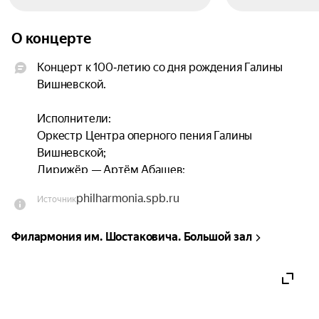
О концерте
Концерт к 100‑летию со дня рождения Галины 
Вишневской.

Исполнители:

Оркестр Центра оперного пения Галины 
Вишневской;

Дирижёр — Артём Абашев;

Солисты‑вокалисты.
philharmonia.spb.ru
Источник
Филармония им. Шостаковича. Большой зал