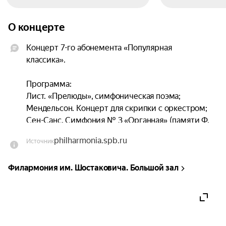
О концерте
Концерт 7-го абонемента «Популярная 
классика».

Программа:

Лист. «Прелюды», симфоническая поэма;

Мендельсон. Концерт для скрипки с оркестром;

Сен-Санс. Симфония № 3 «Органная» (памяти Ф. 
Листа).

philharmonia.spb.ru
Источник
Исполнители:

Филармония им. Шостаковича. Большой зал
Академический симфонический оркестр 
филармонии;

Клеман Нонсьё — дирижёр (Франция);

Илья Иофф — скрипка;

Юрий Семёнов — орган.