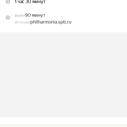
1 час 30 минут
Исполнители:

Мария Ладыгина — сопрано;

90 минут
Время
Александра Молоствова — скрипка;

philharmonia.spb.ru
Источник
Сергей Насонов — флейта;

Рене Строжевская — виола да гамба;

Елизавета Поляницкая — клавесин;

Роман Насонов — ведущий.

Продолжительность концерта: 1 час 30 минут 
(без антракта).