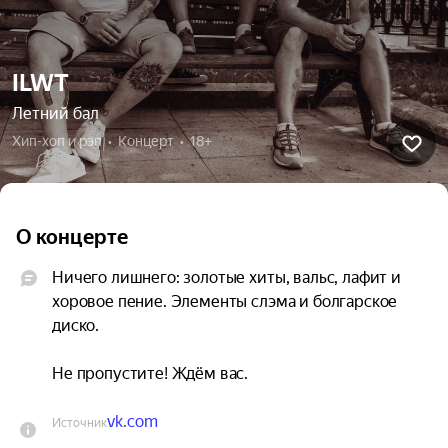
ILWT
Летний бал
Хип-хоп и рэп  •  Концерт  •  18+
О концерте
Ничего лишнего: золотые хиты, вальс, лафит и 
хоровое пение. Элементы слэма и болгарское 
диско.

Не пропустите! Ждём вас.
vk.com
Источник