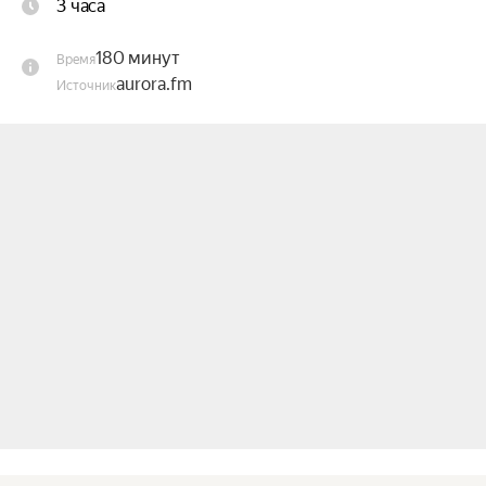
3 часа
эмоций.

180 минут
Время
Прямой контакт с гостями, фотосессия и 
aurora.fm
Источник
автографы в подарок!

Holy Blacksmith — работает с классикой рок-н-
ролла, блюза и рока разных десятилетий.

Holy Blacksmith не копирует оригиналы 
буквально, а исполняет их в живой, плотной 
подаче — с характерным сильным вокалом, 
гитарным соло и энергичной ритм-секцией, с 
динамикой и текстурой звука.

Гитарный драйв и плотный живой звук. Формат 
для тех, кто приходит именно за музыкой и 
эстетикой.
