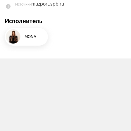
muzport.spb.ru
Источник
Не упустите шанс стать частью этого 
грандиозного события!
Исполнитель
MONA