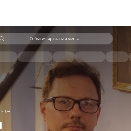
События, артисты и места
0+
м