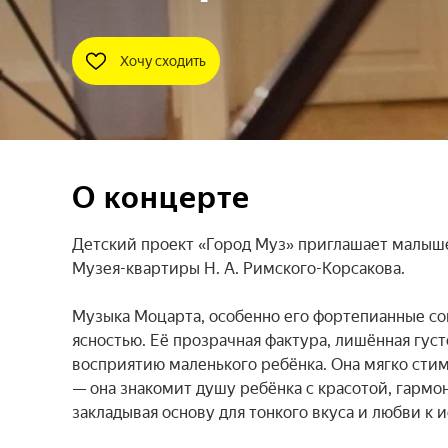
Хочу сходить
О концерте
Детский проект «Город Муз» приглашает малыше
Музея-квартиры Н. А. Римского-Корсакова.

Музыка Моцарта, особенно его фортепианные сон
ясностью. Её прозрачная фактура, лишённая густ
восприятию маленького ребёнка. Она мягко сти
— она знакомит душу ребёнка с красотой, гармо
закладывая основу для тонкого вкуса и любви к ис