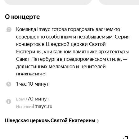
О концерте
Команда Imayc готова порадовать вас чем‑то 
совершенно особенным и незабываемым. Серия 
концертов в Шведской церкви Святой 
Екатерины, уникальном памятнике архитектуры 
Санкт-Петербурга в псевдороманском стиле, — 
для истинных меломанов и ценителей 
прекрасного!

1 час 10 минут
Церковь построена в 1865 году по проекту Карла 
Карловича Андерсона в одном из самых 
70 минут
Время
живописных мест города, на углу пешеходной 
imayc.ru
Источник
Малой Конюшенной улицы и Шведского 
переулка. Это место с богатой историей, 
Шведская церковь Святой Екатерины
удивительной акустикой и атмосферой.
