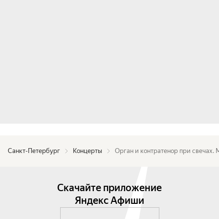
Особое звучание придаст контратенор — голос, 
которому под подвластно передать тончайшие 
оттенки самых глубоких чувств. Его пение, 
словно сотканное из серебра и лунного света, в 
союзе с величественным органом — «королём 
инструментов», — создаст атмосферу 
подлинного благоговения. Это сочетание, 
способное открыть сердце для вдохновения, 
напомнить о связи всего сущего в мире, о 
единении человеческого и божественного.

Электронный орган: Johannus.

Санкт-Петербург
Концерты
Орган и контратенор при свечах. 
Программа:

Иоганн Себастьян Бах. Чакона из партиты для 
скрипки соло ре минор BWV 1004 
Скачайте приложение
(транскрипция для органа Анри Мессерера);

Яндекс Афиши
Agnus dei из Мессы си минор BWV 232;

Вольфганг Амадей Моцарт. Фантазия фа минор 