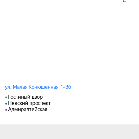
Приглашаем на концерт «Орган и контратенор 
при свечах. Музыка королей и духовного 
братства». Это не только встреча органа и 
голоса — это церемония, возвращающая нас к 
истокам гармонии и чистоты.

В мерцании свечей, где каждый блик света 
словно вылеплен из древних тайн, зазвучат 
произведения, которые на протяжении столетий 
служили украшением королевских дворов и 
источником вдохновения для монашеских 
орденов. Этот вечер посвящён величию Иоганна 
ул. Малая Конюшенная, 1–3б
Себастьяна Баха, чья музыка — архитектура 
Гостиный двор
духа; лёгкости Вольфганга Амадея Моцарта, где 
Невский проспект
гениальность играет с ангельской простотой; 
Адмиралтейская
мощи Георга Фридриха Генделя, символа 
триумфа; и утончённой лирике Иоганна Адольфа 
Хассе, мастера оперы и духовной музыки.
