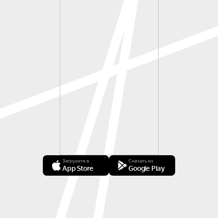
для механического органа в часах KV 608;

Ария Фарначе Venga pur, minacci e frema (Пусть 
приходит, пусть грозит и бушует) из оперы 
«Митридат, царь Понтийский»;

Антонио Вивальди. Ария Sileant Zephyri (Да 
умолкнут зефиры) из духовной кантаты 
«Скорбные дочери Иерусалима»;

Иоганн Себастьян Бах. Концерт ля минор (по 
Антонио Вивальди) BWV 593: I. [без обозначения 
темпа) — II. Adagio — III. Allegro;

Антонио Вивальди. Ария Руджеро Sol da te, mio 
dolce amore (Лишь благодаря тебе, моя 
сладостная любовь) из оперы «Неистовый 
Роланд»;

Загрузите в
Скачать из
App Store
Google Play
Георг Фридрих Гендель. Прибытие Царицы 
Савской из оратории «Соломон»;

Иоганн Адольф Хассе. Ария Пора Generoso 
risvegliati, o core (Проснись, благородное сердце) 