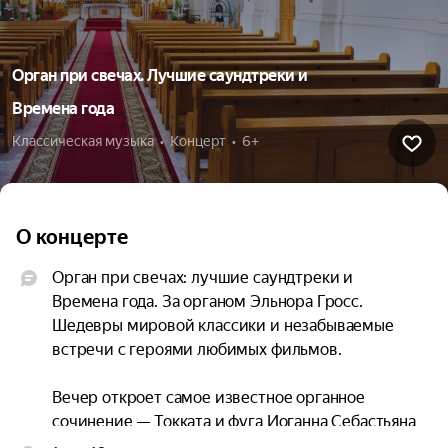
Орган при свечах. Лучшие саундтреки и
Времена года
Классическая музыка  •  Концерт  •  6+
О концерте
Орган при свечах: лучшие саундтреки и 
Времена года. За органом Эльнора Гросс. 
Шедевры мировой классики и незабываемые 
встречи с героями любимых фильмов.

Вечер откроет самое известное органное 
сочинение — Токката и фуга Иоганна Себастьяна 
Баха. Кстати, авторство этого классического 