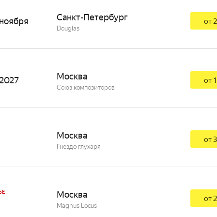
Санкт-Петербург
 ноября
от 2
Douglas
Москва
 2027
от 1
Союз композиторов
Москва
от 3
Гнездо глухаря
ЬЕ
Москва
от 2
Magnus Locus