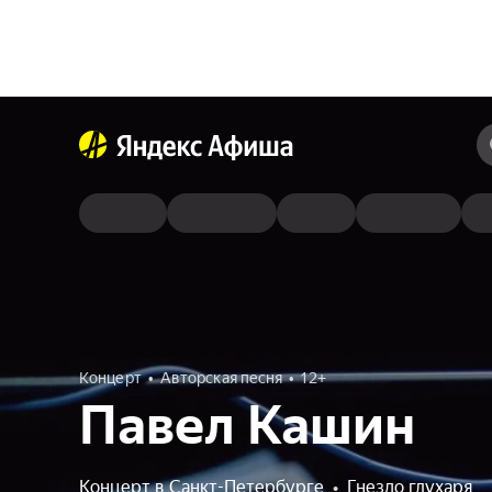
Концерт
Авторская песня
12+
Павел Кашин
Концерт в Санкт-Петербурге
•
Гнездо глухаря