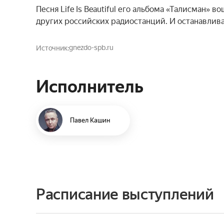
Песня Life Is Beautiful его альбома «Талисман» 
других российских радиостанций. И останавлива
gnezdo-spb.ru
Источник
Исполнитель
Павел Кашин
Расписание выступлений