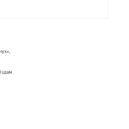
ух», 
ёздам 