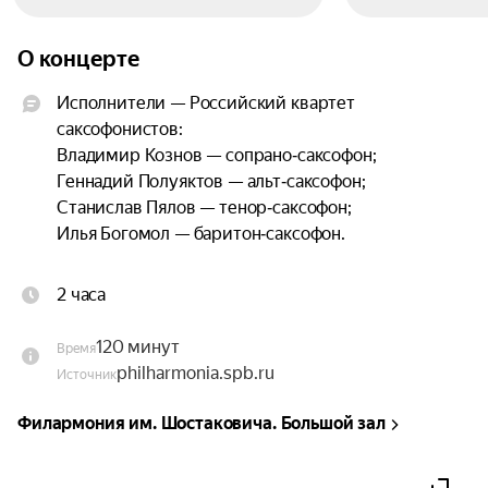
О концерте
Исполнители — Российский квартет 
саксофонистов:

Владимир Кознов — сопрано‑саксофон;

Геннадий Полуяктов — альт‑саксофон;

Станислав Пялов — тенор‑саксофон;

Илья Богомол — баритон‑саксофон.

Программа:

2 часа
Лист. Венгерская рапсодия № 2;

Чайковский. Танцы из балета «Щелкунчик»;

120 минут
Время
Шнитке. Сюита в старинном стиле;

philharmonia.spb.ru
Источник
Мусоргский. «Ночь на Лысой горе», фантазия 
для оркестра;

Филармония им. Шостаковича. Большой зал
Бизе. Сюита испанских танцев из оперы 
«Кармен»;
