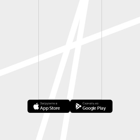
Загрузите в
Скачать из
App Store
Google Play