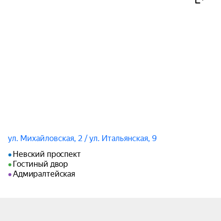
И. Штраус (сын). «Трик‑трак», полька;

Сен‑Санс. «Пляска смерти», симфоническая 
поэма;

Пьяццолла. «Сегодняшний концерт» из сюиты 
«История танго»;

Бернстайн. «Вестсайдская история», фрагменты 
музыки из мюзикла;

Бинкин. Румба;

Веселовский. Мамбо;

Матита. Chinese Rag;

Итурральде. «Греческая сюита»;

Хачатурян. Танец с саблями из балета «Гаянэ».

ул. Михайловская, 2 / ул. Итальянская, 9
Невский проспект
Продолжительность: 2 часа, с одним антрактом.
Гостиный двор
Адмиралтейская