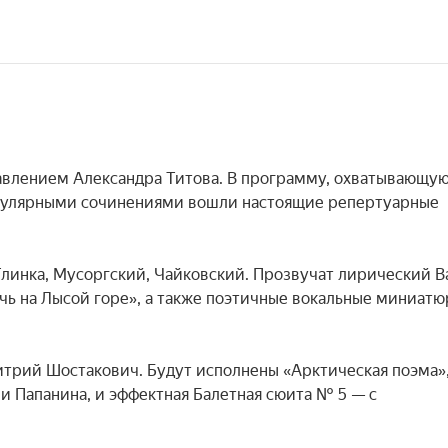
влением Александра Титова. В программу, охватывающую
популярными сочинениями вошли настоящие репертуарные 
линка, Мусоргский, Чайковский. Прозвучат лирический В
чь на Лысой горе», а также поэтичные вокальные миниатю
рий Шостакович. Будут исполнены «Арктическая поэма»,
ии Папанина, и эффектная Балетная сюита № 5 — с 