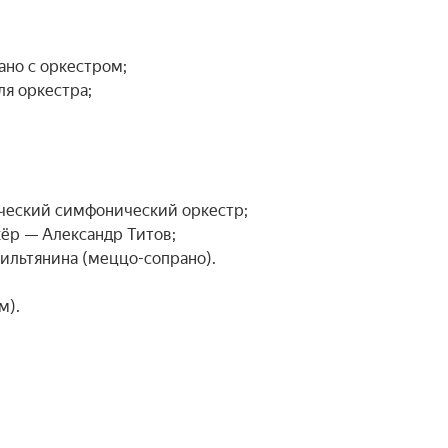
но с оркестром;

я оркестра;

ческий симфонический оркестр;

р — Александр Титов;

ильтянина (меццо-сопрано).

м).