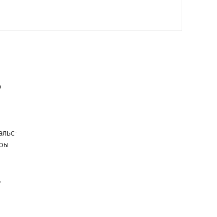
 
альс-
ры 
 