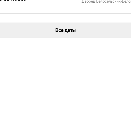
Дворец Белосельских-Бело
Все даты