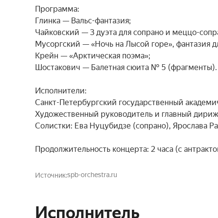
Программа:

Глинка — Вальс-фантазия;

Чайковский — 3 дуэта для сопрано и меццо-сопра
Мусоргский — «Ночь на Лысой горе», фантазия дл
Крейн — «Арктическая поэма»;

Шостакович — Балетная сюита № 5 (фрагменты).

Исполнители:

Санкт-Петербургский государственный академи
Художественный руководитель и главный дирижё
Солистки: Ева Нуцубидзе (сопрано), Ярослава Ра
Продолжительность концерта: 2 часа (с антракто
spb-orchestra.ru
Источник
Исполнитель