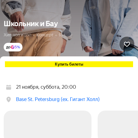
Школьник и Бау
Хип-хоп и рэп  •  Концерт  •  18+
до
5%
Купить билеты
21 ноября, суббота, 20:00
Base St. Petersburg (ex. Гигант Холл)