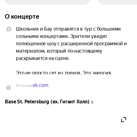
О концерте
Школьник и Бау отправятся в тур с большими 
сольными концертами. Зрители увидят 
полноценное шоу с расширенной программой и 
материалом, который по‑настоящему 
раскрывается на сцене.

Это не просто сет из треков. Это энергия, 
которую артисты проживают вместе с залом. От 
vk.com
Источник
лирики и внутренней рефлексии до жёстких 
номеров с плотным звуком. Контакт, 
Base St. Petersburg (ex. Гигант Холл)
напряжение и честность без дистанции.

В программе — главные релизы, новые 
концертные версии и специальные 
аранжировки. Прозвучат и треки «Ласковая 