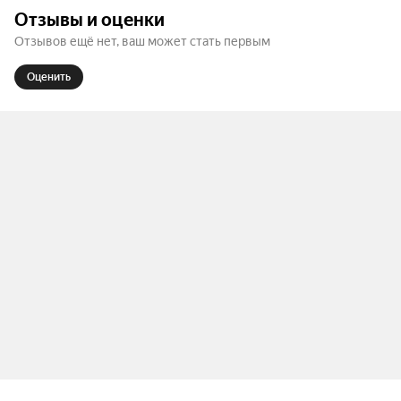
Слава Комисаренко — это тот человек, который 
Отзывы и оценки
способен удивить своими монологами. Все 
Отзывов ещё нет, ваш может стать первым
объясняется просто: каждая программа Славы — 
уникальна и смешна!

Оценить
Вот и в этот раз стендап комик намерен сразить 
зрителей с помощью абсолютно новой 
программы!