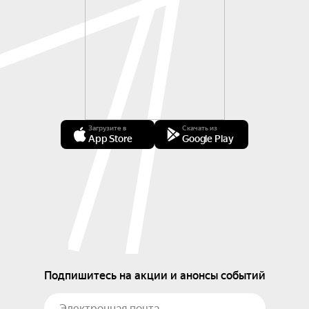
VIP-зонах с английскими диванами. Одна из них 
находится в партере напротив музыкантов и 
ведущего, вторая в носу президентов.

На теплоходе работает музыкальный клуб-
ресторан, поэтому проносить на борт свою еду и 
напитки запрещено. В случае нарушении правил 
клуб оставляет за собой право отказать в 
Загрузите в
Скачать из
прогулке с самого начала или в её продолжении 
App Store
Google Play
и высадить на берег без возмещения стоимости 
билетов.

Программа и маршрут прогулок могут меняться 
в связи с погодными условиями, по техническим 
причинам и при перекрытии акватории 
администрацией города.

Подпишитесь на акции и анонсы событий
На борт запрещено подниматься в нетрезвом 
виде, а также брать с собой домашних питомцев 