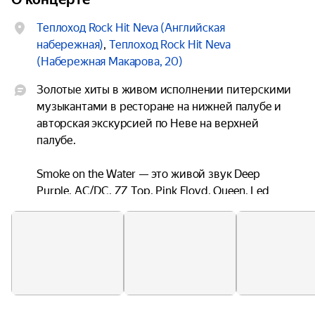
Теплоход Rock Hit Neva (Английская
набережная)
,
Теплоход Rock Hit Neva
(Набережная Макарова, 20)
Золотые хиты в живом исполнении питерскими 
музыкантами в ресторане на нижней палубе и 
авторская экскурсией по Неве на верхней 
палубе.

Smoke on the Water — это живой звук Deep 
Purple, AC/DC, ZZ Top, Pink Floyd, Queen, Led 
Zeppelin, Metallica, RHCP на концертной палубе и 
шикарные красоты вечернего Петербурга — что 
может быть лучше для потрясающего вечера?

Есть крутые песни, и они должны звучать, 
звучать круто — Rock Hit Neva качает!
