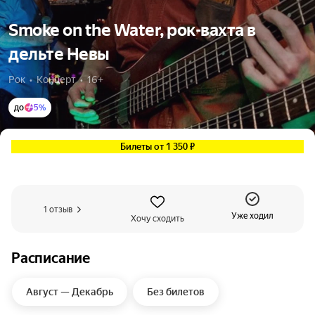
Smoke on the Water, рок-вахта в
дельте Невы
Рок  •  Концерт  •  16+
до
5%
Билеты от 1 350 ₽
1 отзыв
Уже ходил
Хочу сходить
Расписание
Август — Декабрь
Без билетов