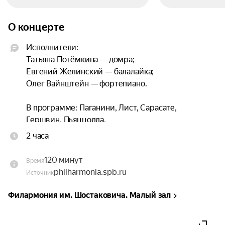
О концерте
Исполнители:

Татьяна Потёмкина — домра;

Евгений Желинский — балалайка;

Олег Вайнштейн — фортепиано.

В программе: Паганини, Лист, Сарасате, 
Гершвин, Пьяццолла.

2 часа
Продолжительность концерта: 2 часа с одним 
антрактом.
120 минут
Время
philharmonia.spb.ru
Источник
Филармония им. Шостаковича. Малый зал