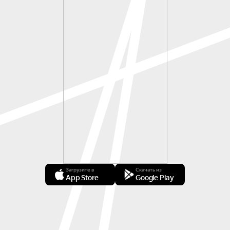
Загрузите в
Скачать из
App Store
Google Play