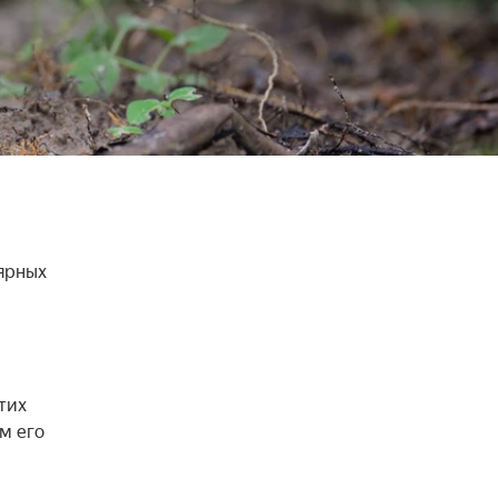
ярных 
их 
 его 