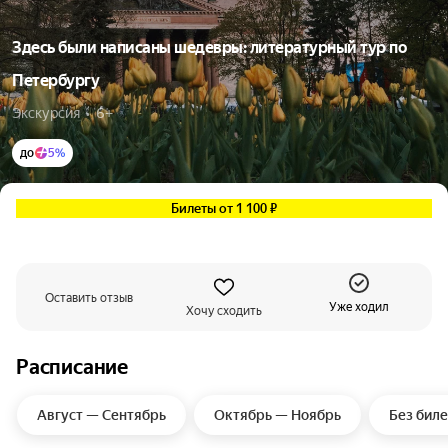
Здесь были написаны шедевры: литературный тур по
Петербургу
Экскурсия  •  6+
до
5%
Билеты от 1 100 ₽
Оставить отзыв
Уже ходил
Хочу сходить
Расписание
Август — Сентябрь
Октябрь — Ноябрь
Без бил