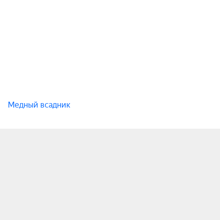
литературных светил той эпохи.

Что включено: Экскурсионное обслуживание

Что не включено: Личные расходы (сувениры, 
вода, перекус)

Место встречи: Медный всадник
Медный всадник