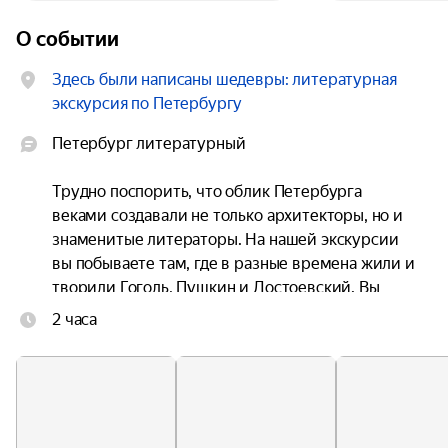
О событии
Здесь были написаны шедевры: литературная
экскурсия по Петербургу
Петербург литературный

Трудно поспорить, что облик Петербурга 
веками создавали не только архитекторы, но и 
знаменитые литераторы. На нашей экскурсии 
вы побываете там, где в разные времена жили и 
творили Гоголь, Пушкин и Достоевский. Вы 
увидите те самые улицы, площади и мосты по 
2 часа
которым бродили созданные ими персонажи, и 
вместе мы окунемся в атмосферу Золотого века 
русской литературы.

По следам героев книг
