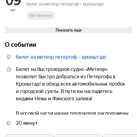
09
билет на метеор петергоф – кронштадт
авг
Нет билетов
Показать еще
О событии
билет на метеор петергоф – кронштадт
Билет на быстроходное судно «Метеор» 
позволит быстро добраться из Петергофа в 
Кронштадт в обход всех автомобильных пробок 
и городской суеты. В пути вы насладитесь 
видами Невы и Финского залива!

В носовой части наших теплоходов расположены 
комфортабельные панорамные салоны бизнес-
20 минут
класса. На борту судна есть буфет. Действует 
свободная рассадка. Все места расположены на 