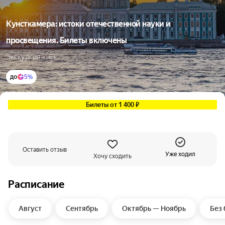
Кунсткамера: истоки отечественной науки и
просвещения. Билеты включены
Экскурсия  •  6+
до
5%
Билеты от 1 400 ₽
Оставить отзыв
Уже ходил
Хочу сходить
Расписание
Август
Сентябрь
Октябрь — Ноябрь
Без 