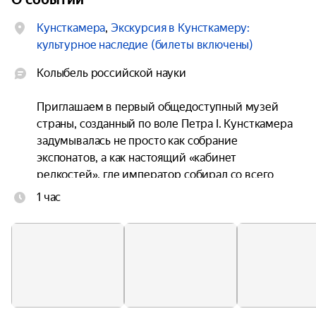
Кунсткамера
,
Экскурсия в Кунсткамеру:
культурное наследие (билеты включены)
Колыбель российской науки

Приглашаем в первый общедоступный музей 
страны, созданный по воле Петра I. Кунсткамера 
задумывалась не просто как собрание 
экспонатов, а как настоящий «кабинет 
редкостей», где император собирал со всего 
света всё самое удивительное, загадочное и 
1 час
порой необъяснимое. Здание на набережной 
Невы и сегодня хранит дыхание той эпохи. По 
преданию, Пётр выбрал это место, увидев 
причудливое дерево-мутант — его фрагмент до 
сих пор можно увидеть в экспозиции. А в XVIII 
веке, чтобы приучить людей к знаниям, вход 
сюда делали свободным, а гостей угощали «для 