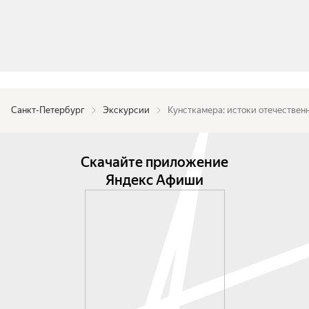
всём его удивительном многообразии.

Что включено: Входной билет, Экскурсия

Что не включено: Личные расходы

Санкт-Петербург
Экскурсии
Кунсткамера: истоки отечествен
Место встречи: Университетская набережная, 3
Скачайте приложение
Яндекс Афиши