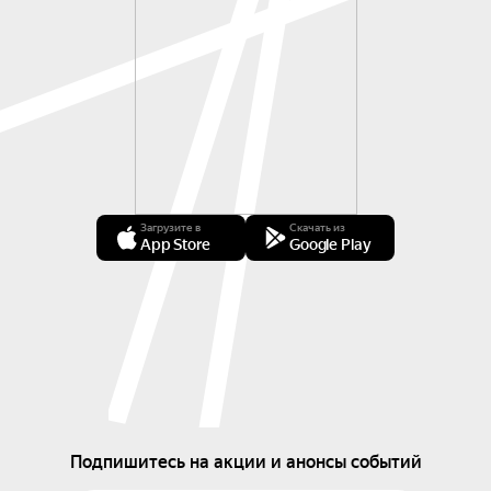
— ребёнок‑инвалид и 1 сопровождающий 
взрослый;

— участники СВО и члены их семей;

— военнослужащие, проходящие военную 
службу по призыву в Российской Федерации;

— ликвидаторы Чернобыльской аварии.
Загрузите в
Скачать из
App Store
Google Play
Подпишитесь на акции и анонсы событий