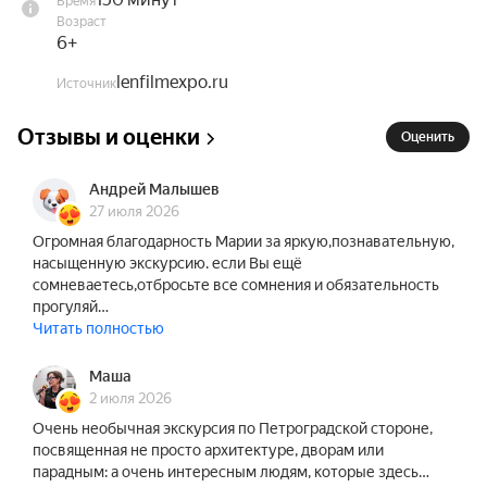
Время
по улицам и дворам Петроградской, расскажет 
Возраст
драматические и трогательные истории о домах 
6+
и их знаменитых обитателях — Шостаковиче, 
lenfilmexpo.ru
Источник
Шварце, Макаровой, Герасимове и других.

Отзывы и оценки
Оценить
После прогулки вы вернётесь в 5‑й павильон, где 
продолжением экскурсии станет посещение 
Андрей Малышев
выставки «Авторский стиль» с аудиоспектаклем, 
27 июля 2026
озвученным Билли Новиком и Кариной 
Огромная благодарность Марии за яркую,познавательную,
Разумовской. На выставке вы увидите фигуры 
насыщенную экскурсию. если Вы ещё
героев, ожившие в ярких образных декорациях 
сомневаетесь,отбросьте все сомнения и обязательность
(Шостакович, Шварц, Гумилёв, Ахматова, 
прогуляй…
Читать полностью
Билибин, Бианки, Рерих, Ваганова и другие). Это 
погружение в атмосферу эпохи: живые голоса, 
Маша
музыка и визуальные образы, которые делают 
2 июля 2026
историю ближе и эмоциональнее.

Очень необычная экскурсия по Петроградской стороне,
посвященная не просто архитектуре, дворам или
Для кого подойдёт.

парадным: а очень интересным людям, которые здесь…
Идеально для любителей культуры, поклонников 