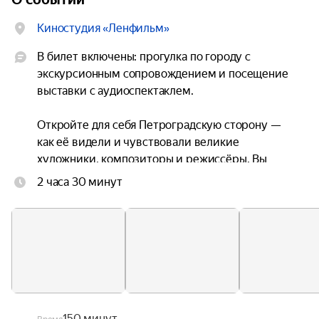
Киностудия «Ленфильм»
В билет включены: прогулка по городу с 
экскурсионным сопровождением и посещение 
выставки с аудиоспектаклем.

Откройте для себя Петроградскую сторону — 
как её видели и чувствовали великие 
художники, композиторы и режиссёры. Вы 
сможете по‑настоящему погрузиться в историю, 
2 часа 30 минут
увидеть город с другой стороны и 
познакомиться с героями прошлого.

Что вас ждёт.

Мы встретим вас в выставочном центре 
творческой мастерской «Невский баталист» (5‑й 
павильон киностудии «Ленфильм»). Экскурсия 
начнётся с прогулки: экскурсовод проведёт вас 
150 минут