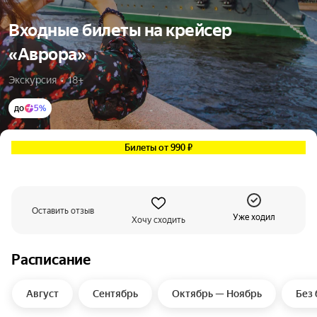
Входные билеты на крейсер
«Аврора»
Экскурсия  •  18+
до
5%
Билеты от 990 ₽
Оставить отзыв
Уже ходил
Хочу сходить
Расписание
Август
Сентябрь
Октябрь — Ноябрь
Без 