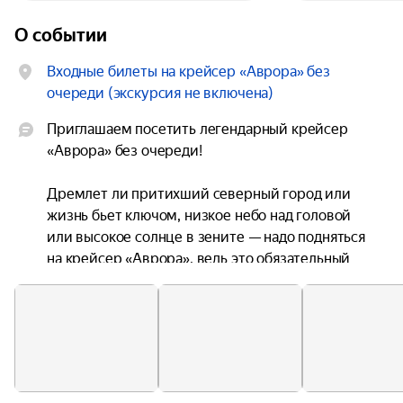
О событии
Входные билеты на крейсер «Аврора» без
очереди (экскурсия не включена)
Приглашаем посетить легендарный крейсер 
«Аврора» без очереди!

Дремлет ли притихший северный город или 
жизнь бьет ключом, низкое небо над головой 
или высокое солнце в зените — надо подняться 
на крейсер «Аврора», ведь это обязательный 
пункт программы каждого гостя города.

Не упустите и вы возможность побывать на 
борту самого знаменитого крейсера в 
российской истории!

Внимание! Это — только входные билеты на 