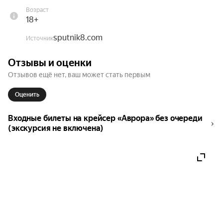
крейсер «Аврора», без экскурсии!

Возраст
18+
Ждем вас на борту!

sputnik8.com
Источник
Важная информация: • Выходные дни: 
Отзывы и оценки
понедельник, вторник.

Отзывов ещё нет, ваш может стать первым
• Экскурсия по крейсеру НЕ включена.

Оценить
Что включено: Входной билет (без экскурсии)

Входные билеты на крейсер «Аврора» без очереди
Что не включено: Личные расходы

(экскурсия не включена)
Место встречи: Петроградская набережная, 2/4