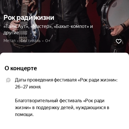
Рок ради жизни
«Тайм Аут», «Мастер», «Бахыт-компот» и
другие
Метал  •  Фестиваль  •  0+
О концерте
Даты проведения фестиваля «Рок ради жизни»: 
26–27 июня.

Благотворительный фестиваль «Рок ради 
жизни» в поддержку детей, нуждающихся в 
помощи.

На сцене выступят 15 музыкальных рок-