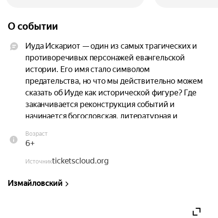
О событии
Иуда Искариот — один из самых трагических и 
противоречивых персонажей евангельской 
истории. Его имя стало символом 
предательства, но что мы действительно можем 
сказать об Иуде как исторической фигуре? Где 
заканчивается реконструкция событий и 
начинается богословская, литературная и 
культурная интерпретация его образа?

Возраст
6+
На лекции мы рассмотрим, как Иуда 
ticketscloud.org
представлен в разных евангельских традициях, 
Источник
почему мотив предательства занимает такое 
Измайловский
важное место в рассказе о Страстях, какие 
объяснения его поступка предлагались в раннем 
христианстве и как менялось восприятие Иуды в 