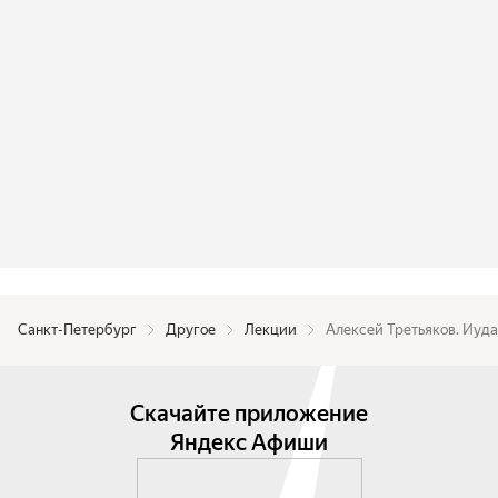
устойчивые образы религиозной памяти.

Рассказывает Алексей Третьяков — 
историк‑медиевист, автор проекта 
«Энциклопедист | История», спикер форума 
«Учёные против мифов», член экспертного 
совета научной антипремии ВРАЛ 2024, 2025, 
автор книги «Евангелие от науки».
Санкт-Петербург
Другое
Лекции
Алексей Третьяков. Иуда
Скачайте приложение
Яндекс Афиши