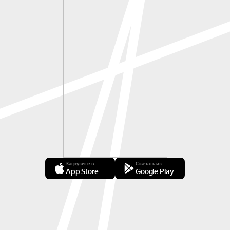
Загрузите в
Скачать из
App Store
Google Play