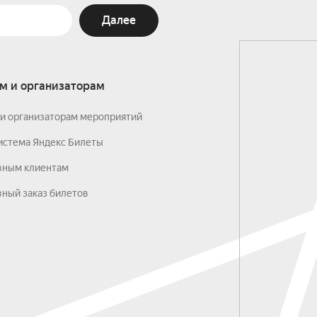
Далее
м и организаторам
и организаторам мероприятий
истема Яндекс Билеты
вным клиентам
ный заказ билетов