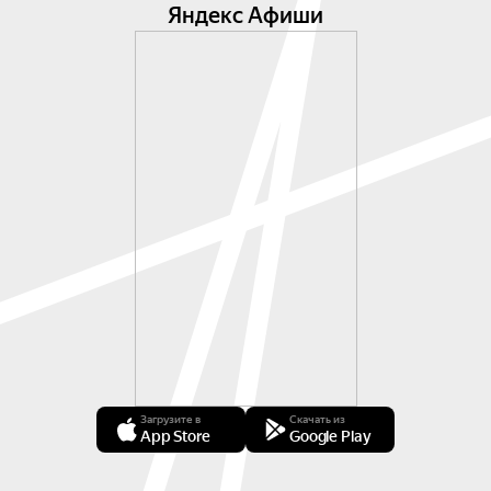
Яндекс Афиши
Загрузите в
Скачать из
App Store
Google Play