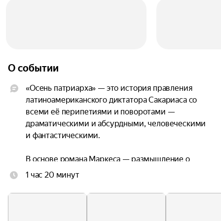
О событии
«Осень патриарха» — это история правления 
латиноамериканского диктатора Сакариаса со 
всеми её перипетиями и поворотами — 
драматическими и абсурдными, человеческими 
и фантастическими.

В основе романа Маркеса — размышление о 
природе человека. О том, как добро может 
1 час 20 минут
моментально обернуться злом. О том, что 
ничего не может продолжаться вечно. И, 
конечно же, о том, что даже в самых мрачных 
ситуациях всегда есть, над чем посмеяться.