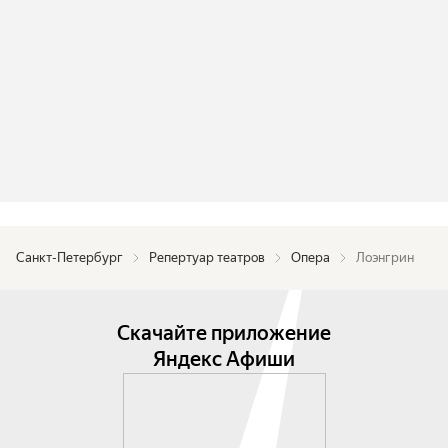
оппозиционером, опера «Лоэнгрин» 
чрезвычайно пессимистична: миссия провалена, 
царство Грааля на земле не построить. Хотя 
детективная линия в сюжете заканчивается 
благополучно — пропавший без вести мальчик 
возвращается и, наверное, будет хорошим 
правителем Брабанта, — генеральная линия 
завершается трагичнее, чем даже в «Тристане», 
где влюблённые, пусть и в ином мире, всё же 
соединились.

Санкт-Петербург
Репертуар театров
Опера
Лоэнгрин
При этом «Лоэнгрин» отнюдь не мрачная опера: 
наоборот, она вся пронизана неземным светом 
Грааля, прозрачным эфиром горнего царства. 
Скачайте приложение
Композитор сотворил это сияние 
Яндекс Афиши
музыкальными средствами, а художники, 
оформившие мариинского «Лоэнгрина» по 
эскизам львовского сценографа-визионера 
Евгения Лысыка, воплотили его в красках. 