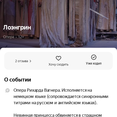
Лоэнгрин
Опера  •  12+
2 отзыва
Уже ходил
Хочу сходить
О событии
Опера Рихарда Вагнера. Исполняется на 
немецком языке (сопровождается синхронными 
титрами на русском и английском языках).

Невинная принцесса обвиняется в страшном 