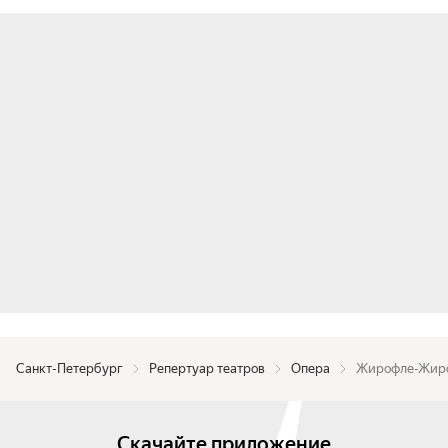
обаятельнейшие женщины — талантливый 
московский сценограф Мария Утробина, 
понимающая толк в «красоте по-французски», и 
Ольга Васильева, один из самых интересных 
российских хореографов, обладатель Гран-при 
фестиваля Context. Diana Vishneva.

Первый акт — солнечный день сюрпризов, 
второй акт — звёздная ночь жгучих страстей, 
плавно переходящая в романтическое утро 
окончательного выяснения отношений. Их 
атмосферу призван сотворить-осветить 
Евгений Виноградов, главный художник по свету 
театра «Ленком» и «Электротеатра».
Санкт-Петербург
Репертуар театров
Опера
Жирофле-Жир
Скачайте приложение