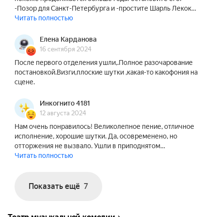
Петербург». Этот спектакль, собравший 
-Позор для Санкт-Петербурга и -простите Шарль Лекок…
множество театральных призов и наград, стал 
Читать полностью
центром притяжения для тех, кто оценил 
способность Театра музыкальной комедии 
Елена Карданова
говорить со зрителем на серьёзные темы, чему 
16 сентября 2024
в немалой степени способствовала музыка 
После первого отделения ушли,.Полное разочарование
Георгия Фиртича.

постановкой.Визги,плоские шутки ,какая-то какофония на
сцене.
На одном же дыхании слушается и чудесная 
Инкогнито 4181
музыка Шарля Лекока, уготовившая 
12 августа 2024
композитору славное место в пантеоне 
Нам очень понравилось! Великолепное пение, отличное
национальных героев на родине, в результате 
исполнение, хорошие шутки. Да, осовременено, но
чего «Жирофле-Жирофля» прокатились, помимо 
отторжения не вызвало. Ушли в приподнятом…
Европы, по Северной и Южной Америкам и 
Читать полностью
добежали аж до Австралии, обогнав по 
популярности даже бега кенгуру!

Показать ещё
7
На гастролях Московского камерного театра в 
Париже в 1925 году «Жирофле-Жирофля», 