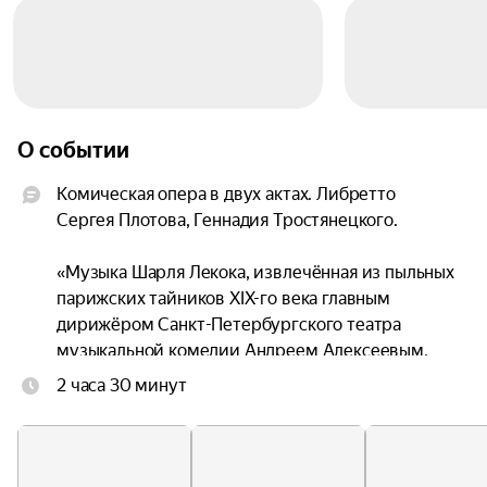
О событии
Комическая опера в двух актах. Либретто 
Сергея Плотова, Геннадия Тростянецкого.

«Музыка Шарля Лекока, извлечённая из пыльных 
парижских тайников XIX-го века главным 
дирижёром Санкт-Петербургского театра 
музыкальной комедии Андреем Алексеевым, 
столь оригинально им оркестрована, что 
2 часа 30 минут
озорные и нежные нотки её вытащили на свет 
такую же озорную и забавную историю про двух 
близняшек Жирофле и Жирофля, вот-вот 
готовых впрыгнуть под венец, невзирая на уму 