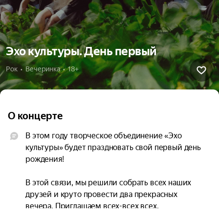
Эхо культуры. День первый
Рок  •  Вечеринка  •  18+
О концерте
В этом году творческое объединение «Эхо 
культуры» будет праздновать свой первый день 
рождения!

В этой связи, мы решили собрать всех наших 
друзей и круто провести два прекрасных 
вечера. Приглашаем всех-всех всех. 
Пообщаемся, послушаем музыку и просто круто 