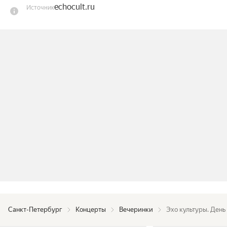
echocult.ru
Источник
проведём время.

Исполнители:

Sinx;

Heathen Held Nothing;

«Пожары на Дальнем Севере».
Санкт-Петербург
Концерты
Вечеринки
Эхо культуры. День