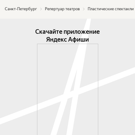
Екатерина Проскурина, Мария Блохина, 
Санкт-Петербург
Репертуар театров
Пластические спектакли
Анастасия Шибалова.

Патч/Patch.

Скачайте приложение
Концепция, хореография и танец: Артём 
Яндекс Афиши
Усольцев, Диана Вакула, Анна Шульман, 
Александра Лобова, Милана Золотарева, 
Анастасия Цыганцова, Анна Седикова, Кристина-
Николетта Энке.

Спектакль идёт с антрактом.