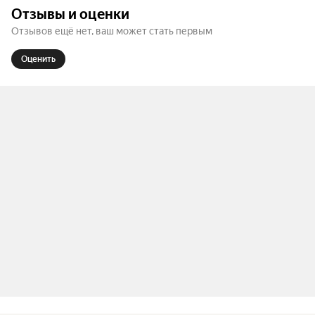
идея — вырастить деятеля современного танца 
Отзывы и оценки
через практику и разделение опыта.

Отзывов ещё нет, ваш может стать первым
II отделение:

Оценить
#IST28 уходит в самостоятельное плаванье.

Студенты третьего курса заканчивают 
образовательный модуль по композиции танца. 
Их коллективная работа представляет собой 
применение на практике избранных 
композиционных методов. От разнообразия 
этих методов и количества креативных идей в 
репетиционных залах было слишком долго 
слишком шумно. В итоге, компромисс был 
найден: #IST28 представят две работы!

Вечерние танцы/Late-night show.

Концепция, хореография и танец: Ксения 
Дрогальчук, Валерий Хатоев, Анастасия 
Коломазова, Марина Лукьянова, Ася Фещенко, 