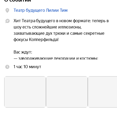
Театр будущего Лилии Тим
Хит Театра будущего в новом формате: теперь в 
шоу есть сложнейшие иллюзионы, 
захватывающие дух трюки и самые секретные 
фокусы Копперфильда!

Вас ждут:

— завораживающие декорации и костюмы;

— экстремальные цирковые трюки;

1 час 10 минут
— игры и интерактив от храбрых героев;

— фокусы и иллюзионы от главного злодея;

— зрелищные спецэффекты и современные 
технологии;

— юмор для всей семьи и трогательный сюжет!

Проект разработан с учётом особенностей 
современных детей и их клипового мышления.
