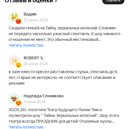
Отзывы и оценки
Оценить
Дети до 3 лет сидят на руках бесплатно, 
Вадим
приобретается билет только на взрослого 
20 июня 2026
посетителя. Сопровождающие детей от 3 до 6 
Сходили семьёй на Тайну зеркальных иллюзий. Словами
не передать насколько ужасный спектакль. К шоу никакого
лет приобретают билет на место рядом с 
отношения не меет. Это обычный местячковый…
ребёнком и следят за соблюдением правил 
Читать полностью
поведения и безопасности (особенно в момент 
интерактива с артистами). Для детей от 6 до 14 
ROBERT S.
лет возможно нахождение сопровождающего на 
20 июня 2026
других рядах. Дети от 14 лет могут посещать 
в зале вместо кресел расставлены стулья, спектакль до 6
зрительный зал без сопровождающего (с 
лет, старше не интересно, не соответствует описанию и
разрешения родителей).
рекламе
Надежда Сенникова
3 июня 2026
30.05.26г. посетили Театр Будущего Лилии Тим и
посмотрели шоу " Тайны Зеркальных иллюзий". Шоу этого
театра всегда ПРАЗДНИК для детей! Огромные куклы…
Читать полностью