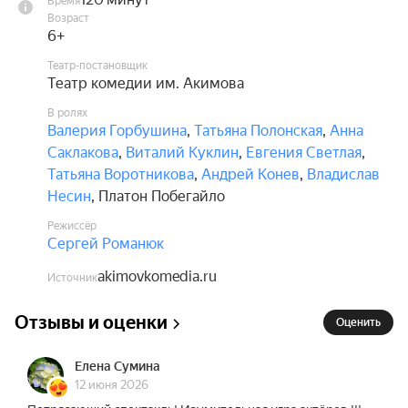
Время
коллектив «Невские зори».

Возраст
6+
Спектакль идёт с одним антрактом.

Театр-постановщик
Театр комедии им. Акимова
В составе исполнителей возможны изменения 
В ролях
без дополнительного уведомления.

Валерия Горбушина
,
Татьяна Полонская
,
Анна
Саклакова
,
Виталий Куклин
,
Евгения Светлая
,
Каждому зрителю, независимо от возраста, 
Татьяна Воротникова
,
Андрей Конев
,
Владислав
необходимо приобретать билет.
Несин
,
Платон Побегайло
Режиссёр
Сергей Романюк
akimovkomedia.ru
Источник
Отзывы и оценки
Оценить
Елена Сумина
12 июня 2026