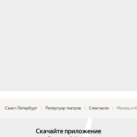
Санкт-Петербург
Репертуар театров
Спектакли
Малыш и К
Скачайте приложение