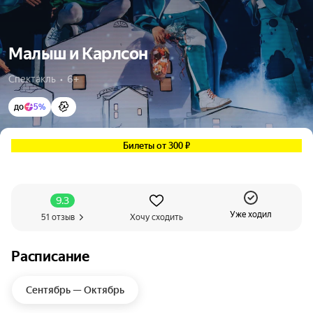
Малыш и Карлсон
Спектакль  •  6+
до
5%
Билеты от 300 ₽
9.3
Уже ходил
51 отзыв
Хочу сходить
Расписание
Сентябрь — Октябрь