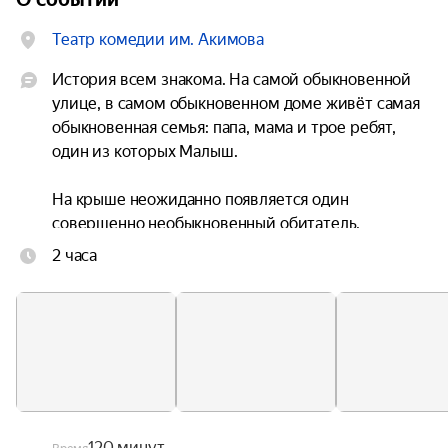
Театр комедии им. Акимова
История всем знакома. На самой обыкновенной 
улице, в самом обыкновенном доме живёт самая 
обыкновенная семья: папа, мама и трое ребят, 
один из которых Малыш.

На крыше неожиданно появляется один 
совершенно необыкновенный обитатель, 
маленький толстенький самоуверенный 
2 часа
человечек Карлсон, который умеет летать. И с 
тех пор у Малыша появляется лучший друг, да 
ещё и волшебный. И всё в доме встаёт с ног на 
голову: «летающие коровы» воруют у Фрекен 
Бок сумки и плюшки, а мыльные пузыри 
превращаются в звезды.

В спектакле принимает участие танцевальные 
120 минут