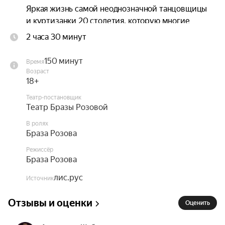
Яркая жизнь самой неоднозначной танцовщицы 
и куртизанки 20 столетия, которую многие 
мужчины добивались годами. И предательство 
2 часа 30 минут
абсолютно всех, кто ею совсем недавно 
восхищался и любил, оставив в полном 
150 минут
Время
одиночестве перед лицом смерти в ожидании 
Возраст
исполнения приговора — расстрела.

18+
Театр-постановщик
Слава. Деньги. Любовь. Предательство. 
Театр Бразы Розовой
Приговор. Расстрел.
В ролях
Браза Розова
Режиссёр
Браза Розова
лис.рус
Источник
Отзывы и оценки
Оценить