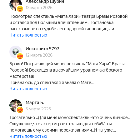
Александр Шубин
13 марта 2026
Посмотрел спектакль «Мата Хари» театра Бразы Розовой
и остался под большим впечатлением. Постановка
рассказывает о судьбе легендарной танцовщицы и…
Читать полностью
Инкогнито 5797
12 марта 2026
Браво! Потрясающий моноспектакль "Мата Хари" Бразы
Розовой! Восхищена высочайшим уровнем актёрского
мастерства!
Признаюсь, до спектакля я знала о Мате…
Читать полностью
Марта Б.
5 марта 2026
Трогательно ..Для меня моноспектакль -это очень личное..
Ощущение,что актер играет только для тебя!И ты
помогаешь ему своими переживаниями..И ты уже…
Читать полностью