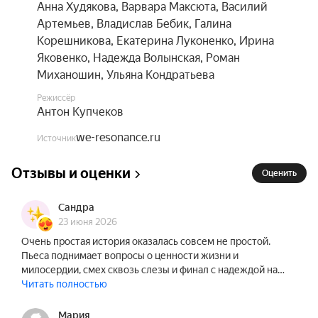
событий. Через образы животных драматург и 
Анна Худякова
,
Варвара Максюта
,
Василий
режиссёр раскрывают глубинные темы: 
Артемьев
,
Владислав Бебик
,
Галина
ценность жизни, силу любви, чистоту души и 
Корешникова
,
Екатерина Луконенко
,
Ирина
сострадание. Животные в спектакле — не просто 
Яковенко
,
Надежда Волынская
,
Роман
персонажи, а своего рода нравственный 
Миханошин
,
Ульяна Кондратьева
камертон, противопоставленный чёрствости и 
Режиссёр
ожесточению людей.

Антон Купчеков
Время идёт на минуты. Утром ехать в город. 
we-resonance.ru
Источник
Есть только один выход: «Чтобы кто-то родился, 
Отзывы и оценки
нужно, чтобы кто-то умер».

Оценить
Спектакль идёт без антракта.

Сандра
23 июня 2026
В составе исполнителей возможны изменения 
Очень простая история оказалась совсем не простой.
Пьеса поднимает вопросы о ценности жизни и
без дополнительного уведомления.
милосердии, смех сквозь слезы и финал с надеждой на…
Читать полностью
Мария